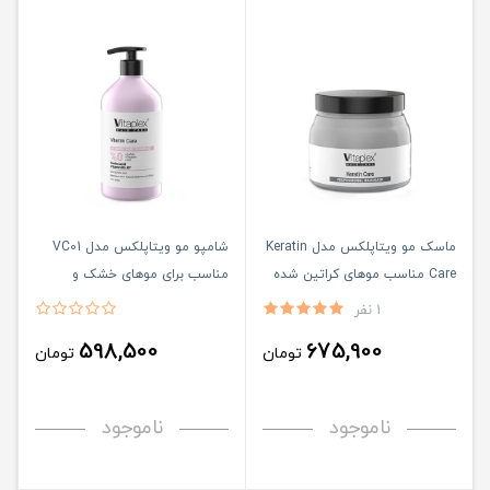
ماسک مو ویتاپلکس مدل Keratin
شامپو مو ویتاپلکس مدل VC01
Care مناسب موهای کراتین شده
مناسب برای موهای خشک و
حجم 500 میلی لیتر
معمولی حجم 500 میلی لیتر
1 نفر
598,500
675,900
تومان
تومان
ناموجود
ناموجود