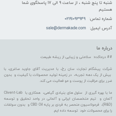
شنبه تا پنج شنبه ، از ساعت 9 الی 17 پاسخگوی شما
هستیم
شماره تماس:
02191093949
آدرس ایمیل:
sale@dermakade.com
درباره ما
## درماکده: سلامتی و زیبایی از ریشه طبیعت
شرکت پیشگام تجارت سان رخ، با مدیریت آقای جاوید صاغری، با
بیش از یک دهه تجربه، در زمینه تولید محصولات با کیفیت و بدون
ضرر برای مراقبت از پوست و مو فعالیت می کند.
ما با بهره گیری از سلول های بنیادی گیاهی، همکاری با Clivent-Lab
آلمان و تیم متخصصان ایرانی و آلمانی در واحد تحقیق و توسعه
(R&D)، فرمولاسیون منحصر به فردی بر پایه CBD Oil و بدون سولفات
را برای محصولات خود توسعه داده ایم.