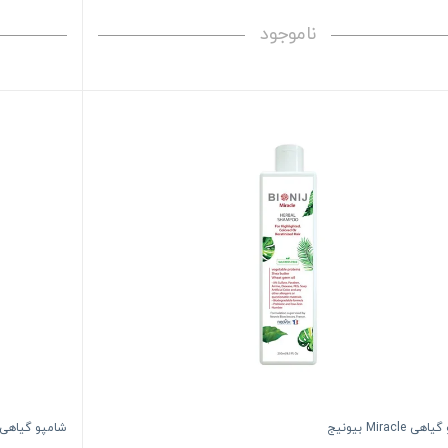
ناموجود
 Miracle بیونیج
شامپو گیاهی Folium بیونی