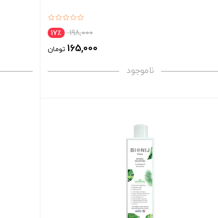
198,000
17٪
165,000
تومان
ناموجود