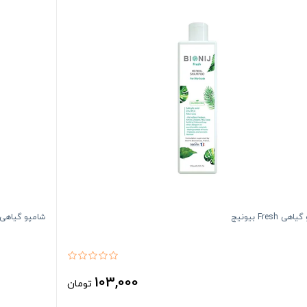
ی Fresh بیونیج
شامپو گیاهی Daily بیونی
103,000
تومان