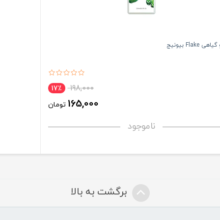
ی Flake بیونیج
198,000
17٪
165,000
تومان
ناموجود
برگشت به بالا