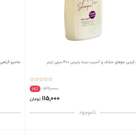
رمی موهای خشک و آسیب دیده بتیس 400 میلی لیتر
شامپو گیاهی Nutrition بیون
139,000
18٪
115,000
تومان
ناموجود