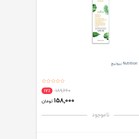
یج
189,660
17٪
158,000
تومان
ناموجود