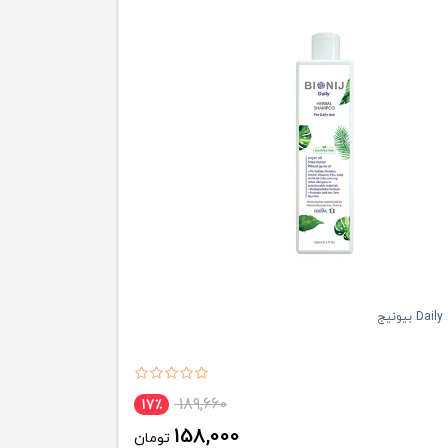
ج
189,660
17٪
158,000
تومان