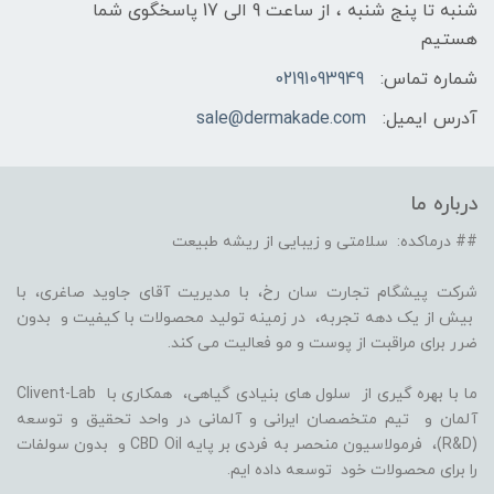
شنبه تا پنج شنبه ، از ساعت 9 الی 17 پاسخگوی شما
هستیم
شماره تماس:
02191093949
آدرس ایمیل:
sale@dermakade.com
درباره ما
## درماکده: سلامتی و زیبایی از ریشه طبیعت
شرکت پیشگام تجارت سان رخ، با مدیریت آقای جاوید صاغری، با
بیش از یک دهه تجربه، در زمینه تولید محصولات با کیفیت و بدون
ضرر برای مراقبت از پوست و مو فعالیت می کند.
ما با بهره گیری از سلول های بنیادی گیاهی، همکاری با Clivent-Lab
آلمان و تیم متخصصان ایرانی و آلمانی در واحد تحقیق و توسعه
(R&D)، فرمولاسیون منحصر به فردی بر پایه CBD Oil و بدون سولفات
را برای محصولات خود توسعه داده ایم.