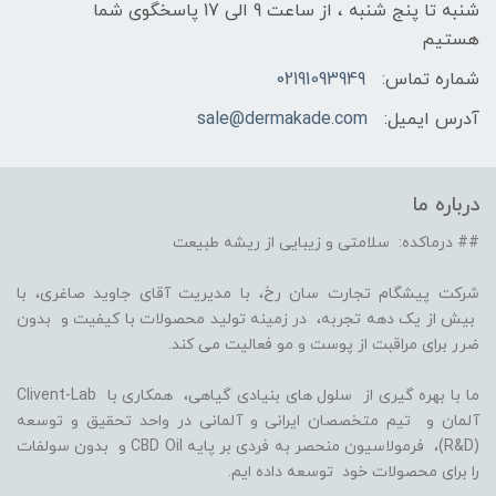
شنبه تا پنج شنبه ، از ساعت 9 الی 17 پاسخگوی شما
هستیم
شماره تماس:
02191093949
آدرس ایمیل:
sale@dermakade.com
درباره ما
## درماکده: سلامتی و زیبایی از ریشه طبیعت
شرکت پیشگام تجارت سان رخ، با مدیریت آقای جاوید صاغری، با
بیش از یک دهه تجربه، در زمینه تولید محصولات با کیفیت و بدون
ضرر برای مراقبت از پوست و مو فعالیت می کند.
ما با بهره گیری از سلول های بنیادی گیاهی، همکاری با Clivent-Lab
آلمان و تیم متخصصان ایرانی و آلمانی در واحد تحقیق و توسعه
(R&D)، فرمولاسیون منحصر به فردی بر پایه CBD Oil و بدون سولفات
را برای محصولات خود توسعه داده ایم.