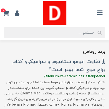
0
برند روناس
🌡 تفاوت اتومو تیتانیوم و سرامیکی؛ کدام
برای موی شما بهتر است؟
/titanium-vs-ceramic-hair-straightener
✨ اگر به دنبال صاف و براق کردن موها هستید اما نمی‌دانید بین اتومو
تیتانیوم و سرامیکی کدام را انتخاب کنید، این مقاله برای شماست.در
این مطلب از مجله زیبایی و سلامت درماکده (Derma-Mag)، به بررسی
علمی و کاربردی تفاوت این دو نوع اتومو می‌پردازیم و بهترین گزینه‌ها
از برندهای Promax ، Lizze، Komex، Ronas، Promaron و Verbena را