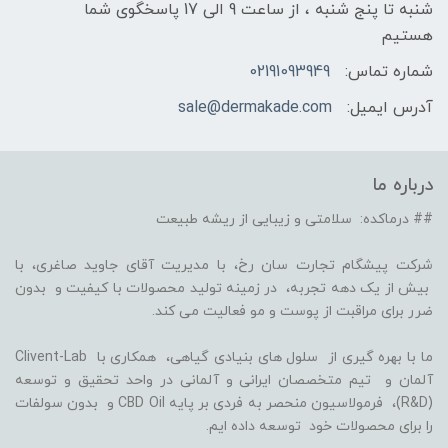
شنبه تا پنج شنبه ، از ساعت 9 الی 17 پاسخگوی شما
هستیم
شماره تماس:
02191093949
آدرس ایمیل:
sale@dermakade.com
درباره ما
## درماکده: سلامتی و زیبایی از ریشه طبیعت
شرکت پیشگام تجارت سان رخ، با مدیریت آقای جاوید صاغری، با
بیش از یک دهه تجربه، در زمینه تولید محصولات با کیفیت و بدون
ضرر برای مراقبت از پوست و مو فعالیت می کند.
ما با بهره گیری از سلول های بنیادی گیاهی، همکاری با Clivent-Lab
آلمان و تیم متخصصان ایرانی و آلمانی در واحد تحقیق و توسعه
(R&D)، فرمولاسیون منحصر به فردی بر پایه CBD Oil و بدون سولفات
را برای محصولات خود توسعه داده ایم.