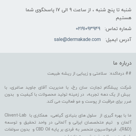
شنبه تا پنج شنبه ، از ساعت 9 الی 17 پاسخگوی شما
هستیم
شماره تماس:
02191093949
آدرس ایمیل:
sale@dermakade.com
درباره ما
## درماکده: سلامتی و زیبایی از ریشه طبیعت
شرکت پیشگام تجارت سان رخ، با مدیریت آقای جاوید صاغری، با
بیش از یک دهه تجربه، در زمینه تولید محصولات با کیفیت و بدون
ضرر برای مراقبت از پوست و مو فعالیت می کند.
ما با بهره گیری از سلول های بنیادی گیاهی، همکاری با Clivent-Lab
آلمان و تیم متخصصان ایرانی و آلمانی در واحد تحقیق و توسعه
(R&D)، فرمولاسیون منحصر به فردی بر پایه CBD Oil و بدون سولفات