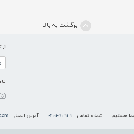
برگشت به بالا
از 
ما ر
شماره تماس:
02191093949
آدرس ایمیل:
.com