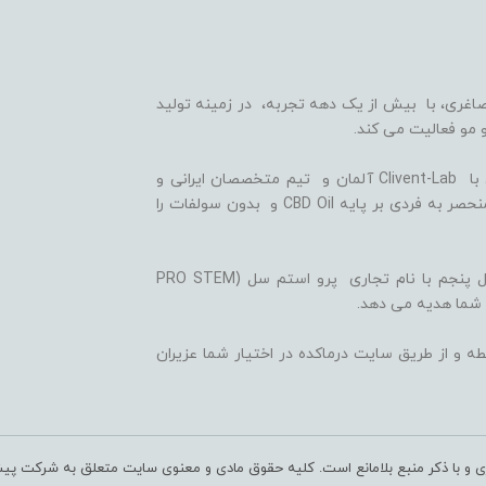
اغری، با بیش از یک دهه تجربه، در زمینه تولید
 مو فعالیت می کند.
ما با بهره گیری از سلول های بنیادی گیاهی، همکاری با Clivent-Lab آلمان و تیم متخصصان ایرانی و
آلمانی در واحد تحقیق و توسعه (R&D)، فرمولاسیون منحصر به فردی بر پایه CBD Oil و بدون سولفات را
ثمره این تلاش ها، تولید شامپوها و شوینده های نسل پنجم با نام تجاری پرو استم سل (PRO STEM
 شما هدیه می دهد.
ه و از طریق سایت درماکده در اختیار شما عزیران
ری و با ذکر منبع بلامانع است. کلیه حقوق مادی و معنوی سایت متعلق به شرکت پی