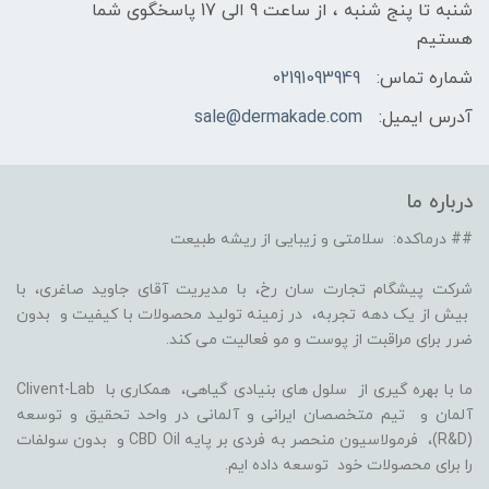
شنبه تا پنج شنبه ، از ساعت 9 الی 17 پاسخگوی شما
هستیم
شماره تماس:
02191093949
آدرس ایمیل:
sale@dermakade.com
درباره ما
## درماکده: سلامتی و زیبایی از ریشه طبیعت
شرکت پیشگام تجارت سان رخ، با مدیریت آقای جاوید صاغری، با
بیش از یک دهه تجربه، در زمینه تولید محصولات با کیفیت و بدون
ضرر برای مراقبت از پوست و مو فعالیت می کند.
ما با بهره گیری از سلول های بنیادی گیاهی، همکاری با Clivent-Lab
آلمان و تیم متخصصان ایرانی و آلمانی در واحد تحقیق و توسعه
(R&D)، فرمولاسیون منحصر به فردی بر پایه CBD Oil و بدون سولفات
را برای محصولات خود توسعه داده ایم.