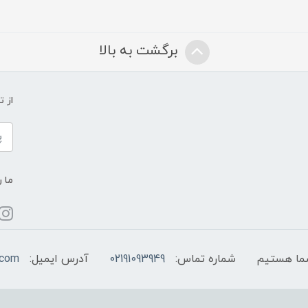
برگشت به بالا
از 
ما ر
شماره تماس:
02191093949
آدرس ایمیل:
.com