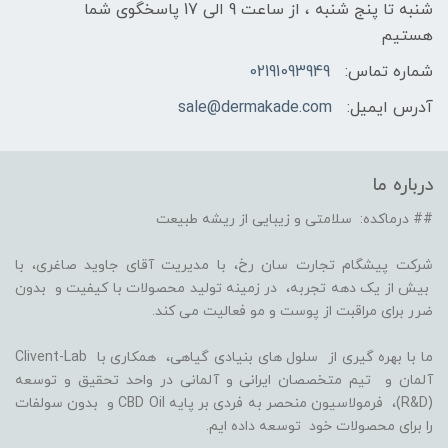
شنبه تا پنج شنبه ، از ساعت 9 الی 17 پاسخگوی شما
هستیم
شماره تماس:
02191093949
آدرس ایمیل:
sale@dermakade.com
درباره ما
## درماکده: سلامتی و زیبایی از ریشه طبیعت
شرکت پیشگام تجارت سان رخ، با مدیریت آقای جاوید صاغری، با
بیش از یک دهه تجربه، در زمینه تولید محصولات با کیفیت و بدون
ضرر برای مراقبت از پوست و مو فعالیت می کند.
ما با بهره گیری از سلول های بنیادی گیاهی، همکاری با Clivent-Lab
آلمان و تیم متخصصان ایرانی و آلمانی در واحد تحقیق و توسعه
(R&D)، فرمولاسیون منحصر به فردی بر پایه CBD Oil و بدون سولفات
را برای محصولات خود توسعه داده ایم.