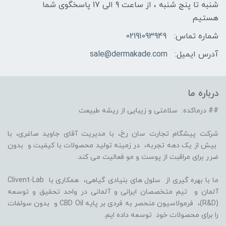
شنبه تا پنج شنبه ، از ساعت 9 الی 17 پاسخگوی شما
هستیم
شماره تماس:
02191093949
آدرس ایمیل:
sale@dermakade.com
درباره ما
## درماکده: سلامتی و زیبایی از ریشه طبیعت
شرکت پیشگام تجارت سان رخ، با مدیریت آقای جاوید صاغری، با
بیش از یک دهه تجربه، در زمینه تولید محصولات با کیفیت و بدون
ضرر برای مراقبت از پوست و مو فعالیت می کند.
ما با بهره گیری از سلول های بنیادی گیاهی، همکاری با Clivent-Lab
آلمان و تیم متخصصان ایرانی و آلمانی در واحد تحقیق و توسعه
(R&D)، فرمولاسیون منحصر به فردی بر پایه CBD Oil و بدون سولفات
را برای محصولات خود توسعه داده ایم.