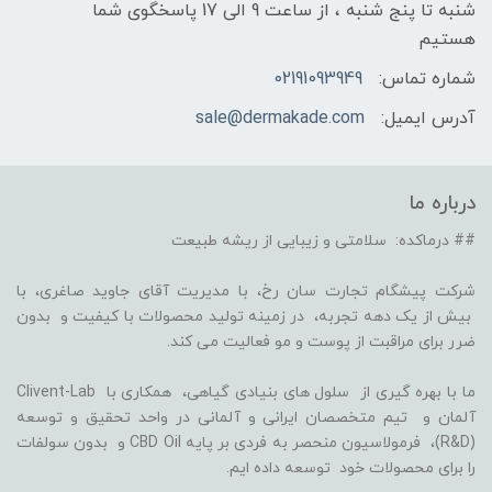
شنبه تا پنج شنبه ، از ساعت 9 الی 17 پاسخگوی شما
هستیم
شماره تماس:
02191093949
آدرس ایمیل:
sale@dermakade.com
درباره ما
## درماکده: سلامتی و زیبایی از ریشه طبیعت
شرکت پیشگام تجارت سان رخ، با مدیریت آقای جاوید صاغری، با
بیش از یک دهه تجربه، در زمینه تولید محصولات با کیفیت و بدون
ضرر برای مراقبت از پوست و مو فعالیت می کند.
ما با بهره گیری از سلول های بنیادی گیاهی، همکاری با Clivent-Lab
آلمان و تیم متخصصان ایرانی و آلمانی در واحد تحقیق و توسعه
(R&D)، فرمولاسیون منحصر به فردی بر پایه CBD Oil و بدون سولفات
را برای محصولات خود توسعه داده ایم.