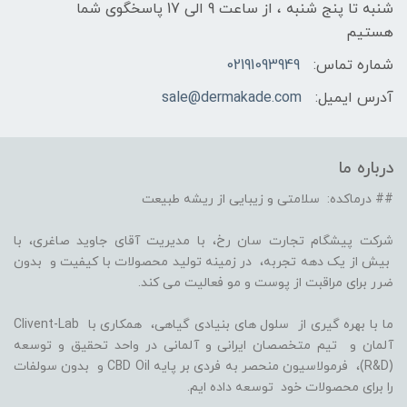
شنبه تا پنج شنبه ، از ساعت 9 الی 17 پاسخگوی شما
هستیم
شماره تماس:
02191093949
آدرس ایمیل:
sale@dermakade.com
درباره ما
## درماکده: سلامتی و زیبایی از ریشه طبیعت
شرکت پیشگام تجارت سان رخ، با مدیریت آقای جاوید صاغری، با
بیش از یک دهه تجربه، در زمینه تولید محصولات با کیفیت و بدون
ضرر برای مراقبت از پوست و مو فعالیت می کند.
ما با بهره گیری از سلول های بنیادی گیاهی، همکاری با Clivent-Lab
آلمان و تیم متخصصان ایرانی و آلمانی در واحد تحقیق و توسعه
(R&D)، فرمولاسیون منحصر به فردی بر پایه CBD Oil و بدون سولفات
را برای محصولات خود توسعه داده ایم.