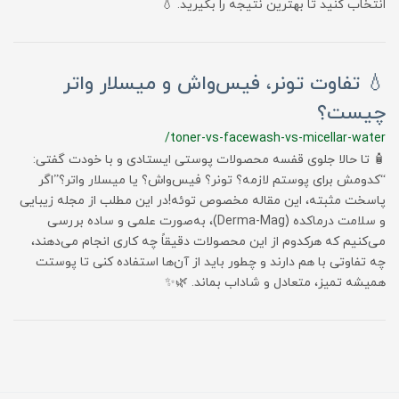
انتخاب کنید تا بهترین نتیجه را بگیرید. 💧
💧 تفاوت تونر، فیس‌واش و میسلار واتر
چیست؟
/toner-vs-facewash-vs-micellar-water
🧴 تا حالا جلوی قفسه محصولات پوستی ایستادی و با خودت گفتی:
“کدومش برای پوستم لازمه؟ تونر؟ فیس‌واش؟ یا میسلار واتر؟”اگر
پاسخت مثبته، این مقاله مخصوص توئه!در این مطلب از مجله زیبایی
و سلامت درماکده (Derma-Mag)، به‌صورت علمی و ساده بررسی
می‌کنیم که هرکدوم از این محصولات دقیقاً چه کاری انجام می‌دهند،
چه تفاوتی با هم دارند و چطور باید از آن‌ها استفاده کنی تا پوستت
همیشه تمیز، متعادل و شاداب بماند. 🌿✨