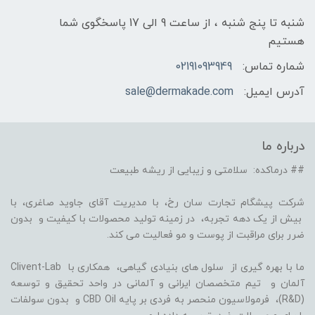
شنبه تا پنج شنبه ، از ساعت 9 الی 17 پاسخگوی شما
هستیم
شماره تماس:
02191093949
آدرس ایمیل:
sale@dermakade.com
درباره ما
## درماکده: سلامتی و زیبایی از ریشه طبیعت
شرکت پیشگام تجارت سان رخ، با مدیریت آقای جاوید صاغری، با
بیش از یک دهه تجربه، در زمینه تولید محصولات با کیفیت و بدون
ضرر برای مراقبت از پوست و مو فعالیت می کند.
ما با بهره گیری از سلول های بنیادی گیاهی، همکاری با Clivent-Lab
آلمان و تیم متخصصان ایرانی و آلمانی در واحد تحقیق و توسعه
(R&D)، فرمولاسیون منحصر به فردی بر پایه CBD Oil و بدون سولفات