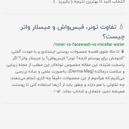
انتخاب کنید تا بهترین نتیجه را بگیرید. 💧
💧 تفاوت تونر، فیس‌واش و میسلار واتر
چیست؟
/toner-vs-facewash-vs-micellar-water
🧴 تا حالا جلوی قفسه محصولات پوستی ایستادی و با خودت گفتی:
“کدومش برای پوستم لازمه؟ تونر؟ فیس‌واش؟ یا میسلار واتر؟”اگر
پاسخت مثبته، این مقاله مخصوص توئه!در این مطلب از مجله زیبایی
و سلامت درماکده (Derma-Mag)، به‌صورت علمی و ساده بررسی
می‌کنیم که هرکدوم از این محصولات دقیقاً چه کاری انجام می‌دهند،
چه تفاوتی با هم دارند و چطور باید از آن‌ها استفاده کنی تا پوستت
همیشه تمیز، متعادل و شاداب بماند. 🌿✨