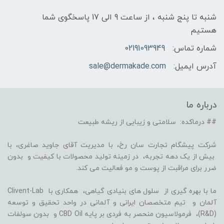
شنبه تا پنج شنبه ، از ساعت 9 الی 17 پاسخگوی شما
هستیم
شماره تماس:
02191093949
آدرس ایمیل:
sale@dermakade.com
درباره ما
## درماکده: سلامتی و زیبایی از ریشه طبیعت
شرکت پیشگام تجارت سان رخ، با مدیریت آقای جاوید صاغری، با
بیش از یک دهه تجربه، در زمینه تولید محصولات با کیفیت و بدون
ضرر برای مراقبت از پوست و مو فعالیت می کند.
ما با بهره گیری از سلول های بنیادی گیاهی، همکاری با Clivent-Lab
آلمان و تیم متخصصان ایرانی و آلمانی در واحد تحقیق و توسعه
(R&D)، فرمولاسیون منحصر به فردی بر پایه CBD Oil و بدون سولفات