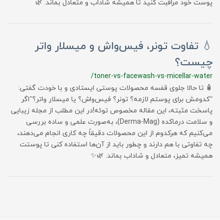
پوست خود مراقبت کنید تا همیشه شاداب و متعادل بماند. 🌿
💧 تفاوت تونر، فیس‌واش و میسلار واتر
چیست؟
/toner-vs-facewash-vs-micellar-water
🧴 تا حالا جلوی قفسه محصولات پوستی ایستادی و با خودت گفتی:
“کدومش برای پوستم لازمه؟ تونر؟ فیس‌واش؟ یا میسلار واتر؟”اگر
پاسخت مثبته، این مقاله مخصوص توئه!در این مطلب از مجله زیبایی
و سلامت درماکده (Derma-Mag)، به‌صورت علمی و ساده بررسی
می‌کنیم که هرکدوم از این محصولات دقیقاً چه کاری انجام می‌دهند،
چه تفاوتی با هم دارند و چطور باید از آن‌ها استفاده کنی تا پوستت
همیشه تمیز، متعادل و شاداب بماند. 🌿✨