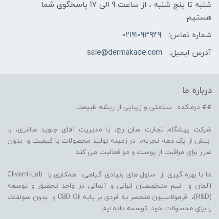
شنبه تا پنج شنبه ، از ساعت 9 الی 17 پاسخگوی شما
هستیم
شماره تماس:
02191093949
آدرس ایمیل:
sale@dermakade.com
درباره ما
## درماکده: سلامتی و زیبایی از ریشه طبیعت
شرکت پیشگام تجارت سان رخ، با مدیریت آقای جاوید صاغری، با
بیش از یک دهه تجربه، در زمینه تولید محصولات با کیفیت و بدون
ضرر برای مراقبت از پوست و مو فعالیت می کند.
ما با بهره گیری از سلول های بنیادی گیاهی، همکاری با Clivent-Lab
آلمان و تیم متخصصان ایرانی و آلمانی در واحد تحقیق و توسعه
(R&D)، فرمولاسیون منحصر به فردی بر پایه CBD Oil و بدون سولفات
را برای محصولات خود توسعه داده ایم.