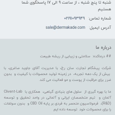
شنبه تا پنج شنبه ، از ساعت 9 الی 17 پاسخگوی شما
هستیم
شماره تماس:
02191093949
آدرس ایمیل:
sale@dermakade.com
درباره ما
## درماکده: سلامتی و زیبایی از ریشه طبیعت
شرکت پیشگام تجارت سان رخ، با مدیریت آقای جاوید صاغری، با
بیش از یک دهه تجربه، در زمینه تولید محصولات با کیفیت و بدون
ضرر برای مراقبت از پوست و مو فعالیت می کند.
ما با بهره گیری از سلول های بنیادی گیاهی، همکاری با Clivent-Lab
آلمان و تیم متخصصان ایرانی و آلمانی در واحد تحقیق و توسعه
(R&D)، فرمولاسیون منحصر به فردی بر پایه CBD Oil و بدون سولفات
را برای محصولات خود توسعه داده ایم.