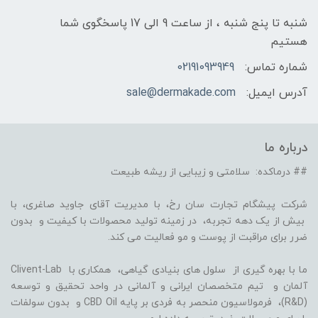
شنبه تا پنج شنبه ، از ساعت 9 الی 17 پاسخگوی شما
هستیم
شماره تماس:
02191093949
آدرس ایمیل:
sale@dermakade.com
درباره ما
## درماکده: سلامتی و زیبایی از ریشه طبیعت
شرکت پیشگام تجارت سان رخ، با مدیریت آقای جاوید صاغری، با
بیش از یک دهه تجربه، در زمینه تولید محصولات با کیفیت و بدون
ضرر برای مراقبت از پوست و مو فعالیت می کند.
ما با بهره گیری از سلول های بنیادی گیاهی، همکاری با Clivent-Lab
آلمان و تیم متخصصان ایرانی و آلمانی در واحد تحقیق و توسعه
(R&D)، فرمولاسیون منحصر به فردی بر پایه CBD Oil و بدون سولفات