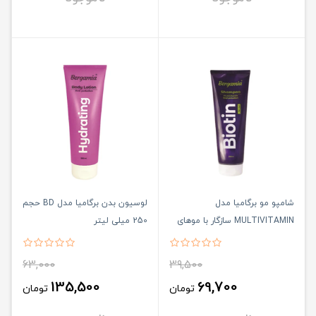
شامپو مو برگامیا مدل
لوسیون بدن برگامیا مدل BD حجم
MULTIVITAMIN سازگار با موهای
250 میلی لیتر
معمولی حجم 250 میلی لیتر
63,000
39,500
135,500
69,700
تومان
تومان