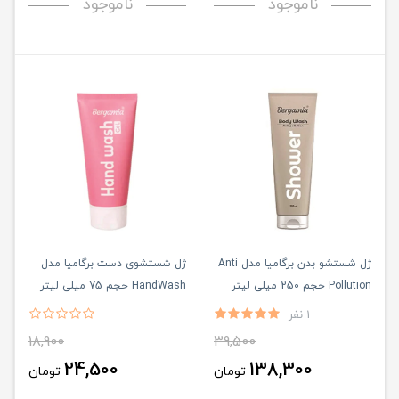
ناموجود
ناموجود
ژل شستشو بدن برگامیا مدل Anti
ژل شستشوی دست برگامیا مدل
Pollution حجم 250 میلی لیتر
HandWash حجم 75 میلی لیتر
1 نفر
18,900
39,500
24,500
138,300
تومان
تومان