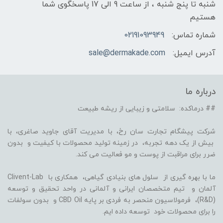
شنبه تا پنج شنبه ، از ساعت 9 الی 17 پاسخگوی شما
هستیم
شماره تماس:
02191093949
آدرس ایمیل:
sale@dermakade.com
درباره ما
## درماکده: سلامتی و زیبایی از ریشه طبیعت
شرکت پیشگام تجارت سان رخ، با مدیریت آقای جاوید صاغری، با
بیش از یک دهه تجربه، در زمینه تولید محصولات با کیفیت و بدون
ضرر برای مراقبت از پوست و مو فعالیت می کند.
ما با بهره گیری از سلول های بنیادی گیاهی، همکاری با Clivent-Lab
آلمان و تیم متخصصان ایرانی و آلمانی در واحد تحقیق و توسعه
(R&D)، فرمولاسیون منحصر به فردی بر پایه CBD Oil و بدون سولفات
را برای محصولات خود توسعه داده ایم.