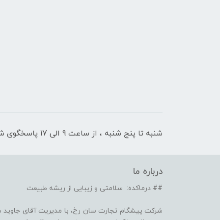
شنبه تا پنج شنبه ، از ساعت 9 الی 17 پاسخگوی شما هستیم
درباره ما
## درماکده: سلامتی و زیبایی از ریشه طبیعت
شرکت پیشگام تجارت سان رخ، با مدیریت آقای جاوید ص