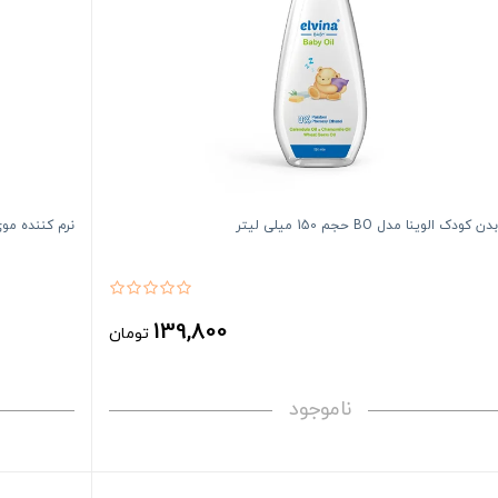
ودک الوینا مدل BO حجم 150 میلی لیتر
نرم کننده موی کودک ا
139,800
تومان
ناموجود