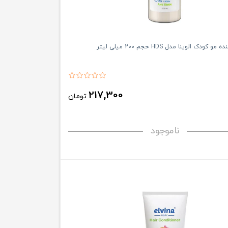
ودک الوینا مدل HDS حجم 200 میلی لیتر
217,300
تومان
ناموجود