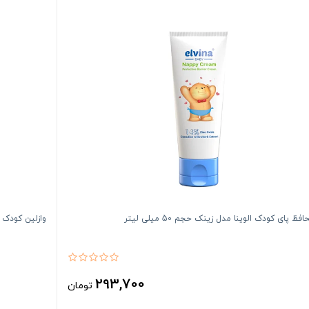
فظ پای کودک الوینا مدل زینک حجم 50 میلی لیتر
وازلین کودک الوینا مدل 
293,700
تومان