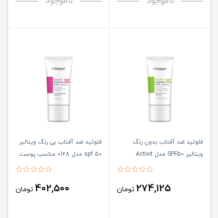
ناموجود
ناموجود
فلوئید ضد آفتاب بدون رنگ
فلوئید ضد آفتاب بی رنگ ویتالیر
ویتالیر SPF50 مدل Activit
spf 50 مدل 0128 مناسب پوست
،مناسب پوست‌های مختلط و چرب
های حساس حجم 50 میلی لیتر
حجم 50 میلی‌لیتر
402,500
274,125
تومان
تومان