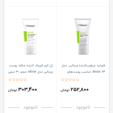
فلوئید مرطوب‌کننده ویتالیر، مدل
ژل کرم کوچک کننده منافذ پوست
Moist 24، مناسب پوست‌های
ویتالیر مدل refiner حجم 30 میلی
چرب و مختلط،حجم 40 میلی‌لیتر
لیتر
303,400
252,800
تومان
تومان
ناموجود
ناموجود