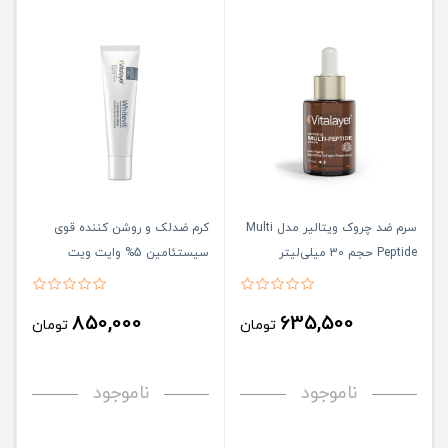
سرم ضد چروک ویتالیر مدل Multi
کرم ضدلک و روشن کننده قوی
Peptide حجم 30 میلی‌لیتر
سیستئامین 5% وایت ویت
ویتالیر حجم 40 میلی لیتر
850,000
635,500
تومان
تومان
ناموجود
ناموجود