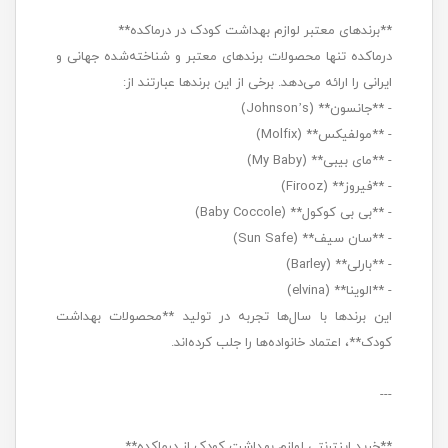
**برندهای معتبر لوازم بهداشت کودک در درماکده**
درماکده تنها محصولات برندهای معتبر و شناخته‌شده جهانی و
ایرانی را ارائه می‌دهد. برخی از این برندها عبارتند از:
- **جانسون** (Johnson’s)
- **مولفیکس** (Molfix)
- **مای بیبی** (My Baby)
- **فیروز** (Firooz)
- **بی بی کوکول** (Baby Coccole)
- **سان سیف** (Sun Safe)
- **بارلی** (Barley)
- **الوینا** (elvina)
این برندها با سال‌ها تجربه در تولید **محصولات بهداشت
کودک**، اعتماد خانواده‌ها را جلب کرده‌اند.
---
**خرید اینترنتی لوازم بهداشت کودک از درماکده**