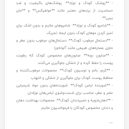
- **پوشک کودک و نوزاد**: پوشک‌های باکیفیت و ضد
حساسیت از برندهای معتبر مانند **مولفیکس** و **مای
بیبی**.
- **شامپو کودک و نوزاد**: شامپوهای ملایم و بدون اشک برای
تمیز کردن موهای کودک بدون ایجاد تحریک.
- **دستمال مرطوب کودک**: دستمال‌های مرطوب بدون عطر و
حاوی عصاره‌های طبیعی مانند آلوئه‌ورا.
- **صابون بچه**: صابون‌های مخصوص کودک که رطوبت
پوست را حفظ کرده و از خشکی جلوگیری می‌کنند.
- **کرم، بالم و لوسیون کودک**: محصولات مرطوب‌کننده و
محافظ پوست کودک برای جلوگیری از خشکی و التهاب.
- **شوینده لباس کودک**: شوینده‌های بدون مواد شیمیایی
مضر و عطر، مناسب برای شست‌وشوی لباس‌های نوزادان.
- **دهان‌شویه و خمیردندان کودک**: محصولات بهداشت دهان
و دندان مخصوص کودکان با فرمولاسیون ملایم.
---