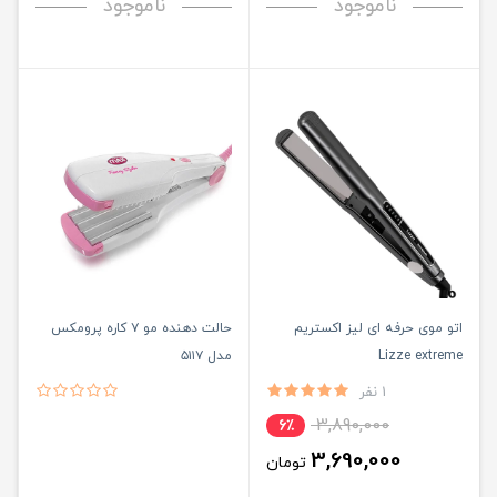
ناموجود
ناموجود
اتو موی حرفه ای لیز اکستریم
حالت دهنده مو ۷ کاره پرومکس
Lizze extreme
مدل ۵۱۱۷
1 نفر
3,890,000
6٪
3,690,000
تومان