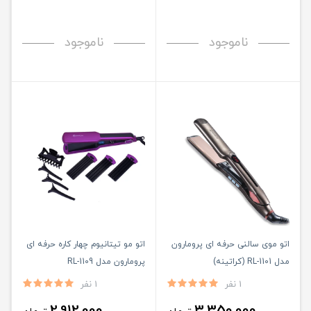
ناموجود
ناموجود
اتو موی سالنی حرفه ای پرومارون
اتو مو تیتانیوم چهار کاره حرفه ای
مدل RL-1101 (کراتینه)
پرومارون مدل RL-1109
1 نفر
1 نفر
2,912,000
3,350,000