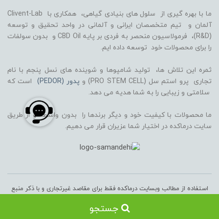
ما با بهره گیری از سلول های بنیادی گیاهی، همکاری با Clivent-Lab
آلمان و تیم متخصصان ایرانی و آلمانی در واحد تحقیق و توسعه
(R&D)، فرمولاسیون منحصر به فردی بر پایه CBD Oil و بدون سولفات
را برای محصولات خود توسعه داده ایم.
ثمره این تلاش ها، تولید شامپوها و شوینده های نسل پنجم با نام
تجاری پرو استم سل (PRO STEM CELL) و
پدور (PEDOR)
است که
سلامتی و زیبایی را به شما هدیه می دهد.
ما محصولات با کیفیت خود و دیگر برندها را بدون واسطه و از طریق
سایت درماکده در اختیار شما عزیران قرار می دهیم.
استفاده از مطالب وبسایت درماکده فقط برای مقاصد غیرتجاری و با ذکر منبع
بلامانع است. کلیه حقوق مادی و معنوی سایت متعلق به شرکت پیشگام
جستجو
تجارت سان رخ به مدیریت آقای جاوید صاغری می‌باشد