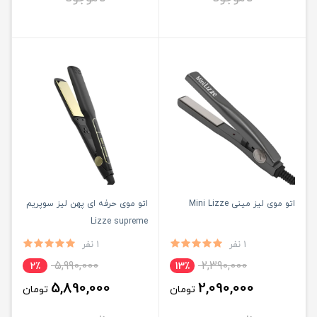
اتو موی لیز مینی Mini Lizze
اتو موی حرفه ای پهن لیز سوپریم
Lizze supreme
1 نفر
1 نفر
5,990,000
2,390,000
2٪
13٪
5,890,000
2,090,000
تومان
تومان