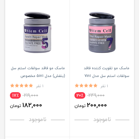
ماسک مو تقویت کننده فاقد
ماسک مو فاقد سولفات استم سل
سولفات استم سل مدل 7in1
(بنفش) مدل 5in1 مخصوص
مخصوص موهای دارای وز حجم
موهای خشک و آسیب دیده
1 نفر
1 نفر
500ml
500ml
219,000
249,000
17٪
20٪
182,000
200,000
تومان
تومان
ناموجود
ناموجود