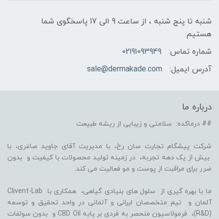
شنبه تا پنج شنبه ، از ساعت 9 الی 17 پاسخگوی شما
هستیم
شماره تماس:
02191093949
آدرس ایمیل:
sale@dermakade.com
درباره ما
## درماکده: سلامتی و زیبایی از ریشه طبیعت
شرکت پیشگام تجارت سان رخ، با مدیریت آقای جاوید صاغری، با
بیش از یک دهه تجربه، در زمینه تولید محصولات با کیفیت و بدون
ضرر برای مراقبت از پوست و مو فعالیت می کند.
ما با بهره گیری از سلول های بنیادی گیاهی، همکاری با Clivent-Lab
آلمان و تیم متخصصان ایرانی و آلمانی در واحد تحقیق و توسعه
(R&D)، فرمولاسیون منحصر به فردی بر پایه CBD Oil و بدون سولفات