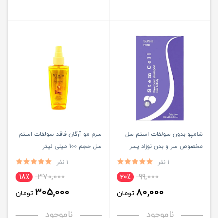
شامپو بدون سولفات استم سل
سرم مو آرگان فاقد سولفات استم
مخصوص سر و بدن نوزاد پسر
سل حجم 100 میلی لیتر
حجم 200ML
1 نفر
1 نفر
370,000
99,000
18٪
20٪
305,000
80,000
تومان
تومان
ناموجود
ناموجود