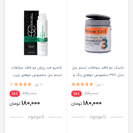
ماسک مو فاقد سولفات استم سل
شامپو ضد ریزش مو فاقد سولفات
مدل 3in1 مخصوص موهای رنگ و
استم سل مخصوص موهای چرب
هایلایت شده حجم 500ml
حجم 250ML
1 نفر
2 نفر
219,000
219,000
18٪
18٪
180,000
180,000
تومان
تومان
ناموجود
ناموجود