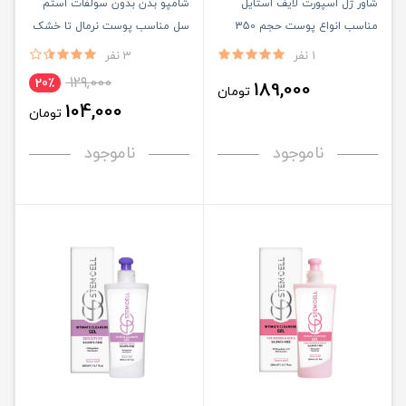
شاور ژل اسپورت لایف استایل
شامپو بدن بدون سولفات استم
مناسب انواع پوست حجم 350
سل مناسب پوست نرمال تا خشک
میلی لیتر
حجم 300ML
1 نفر
3 نفر
129,000
20٪
189,000
تومان
104,000
تومان
ناموجود
ناموجود