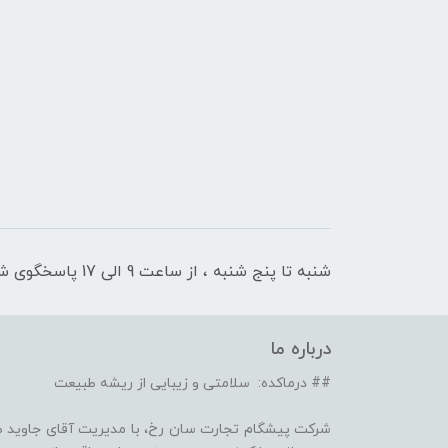
شنبه تا پنج شنبه ، از ساعت 9 الی 17 پاسخگوی شما هستیم
درباره ما
## درماکده: سلامتی و زیبایی از ریشه طبیعت
شرکت پیشگام تجارت سان رخ، با مدیریت آقای جاوید ص