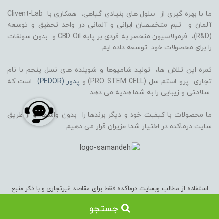
ما با بهره گیری از سلول های بنیادی گیاهی، همکاری با Clivent-Lab
آلمان و تیم متخصصان ایرانی و آلمانی در واحد تحقیق و توسعه
(R&D)، فرمولاسیون منحصر به فردی بر پایه CBD Oil و بدون سولفات
را برای محصولات خود توسعه داده ایم.
ثمره این تلاش ها، تولید شامپوها و شوینده های نسل پنجم با نام
تجاری پرو استم سل (PRO STEM CELL) و
پدور (PEDOR)
است که
سلامتی و زیبایی را به شما هدیه می دهد.
ما محصولات با کیفیت خود و دیگر برندها را بدون واسطه و از طریق
سایت درماکده در اختیار شما عزیران قرار می دهیم.
استفاده از مطالب وبسایت درماکده فقط برای مقاصد غیرتجاری و با ذکر منبع
بلامانع است. کلیه حقوق مادی و معنوی سایت متعلق به شرکت پیشگام
جستجو
تجارت سان رخ به مدیریت آقای جاوید صاغری می‌باشد