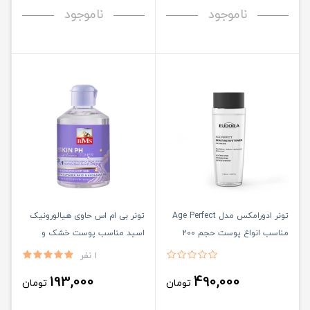
ناموجود
ناموجود
تونر ادورامکس مدل Age Perfect
تونر بی ام اس حاوی هیالورونیک
مناسب انواع پوست حجم 200
اسید مناسب پوست خشک و
میلی لیتر
حساس حجم 200 میلی لیتر
1 نفر
193,000
490,000
تومان
تومان