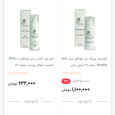
کرم ضد چروک دل موناکو مدل Anti
کرم ضد آفتاب دل موناکو با SPF50
Wrinkle حجم 30 میلی لیتر
مناسب انواع پوست حجم 30
میلی لیتر
1,245,000
12٪
622,000
تومان
1,100,000
تومان
ناموجود
ناموجود