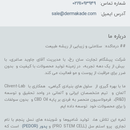
شماره تماس:
02191093949
آدرس ایمیل:
sale@dermakade.com
درباره ما
## درماکده: سلامتی و زیبایی از ریشه طبیعت
شرکت پیشگام تجارت سان رخ، با مدیریت آقای جاوید صاغری، با
بیش از یک دهه تجربه، در زمینه تولید محصولات با کیفیت و بدون
ضرر برای مراقبت از پوست و مو فعالیت می کند.
ما با بهره گیری از سلول های بنیادی گیاهی، همکاری با Clivent-Lab
آلمان و تیم متخصصان ایرانی و آلمانی در واحد تحقیق و توسعه
(R&D)، فرمولاسیون منحصر به فردی بر پایه CBD Oil و بدون سولفات
را برای محصولات خود توسعه داده ایم.
ثمره این تلاش ها، تولید شامپوها و شوینده های نسل پنجم با نام
تجاری پرو استم سل (PRO STEM CELL) و
پدور (PEDOR)
است که