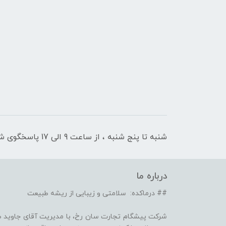
شنبه تا پنج شنبه ، از ساعت 9 الی 17 پاسخگوی شما هستیم
درباره ما
## درماکده: سلامتی و زیبایی از ریشه طبیعت
شرکت پیشگام تجارت سان رخ، با مدیریت آقای جاوید ص