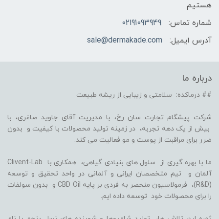
هستیم
شماره تماس:
02191093949
آدرس ایمیل:
sale@dermakade.com
درباره ما
## درماکده: سلامتی و زیبایی از ریشه طبیعت
شرکت پیشگام تجارت سان رخ، با مدیریت آقای جاوید صاغری، با
بیش از یک دهه تجربه، در زمینه تولید محصولات با کیفیت و بدون
ضرر برای مراقبت از پوست و مو فعالیت می کند.
ما با بهره گیری از سلول های بنیادی گیاهی، همکاری با Clivent-Lab
آلمان و تیم متخصصان ایرانی و آلمانی در واحد تحقیق و توسعه
(R&D)، فرمولاسیون منحصر به فردی بر پایه CBD Oil و بدون سولفات
را برای محصولات خود توسعه داده ایم.
ثمره این تلاش ها، تولید شامپوها و شوینده های نسل پنجم با نام