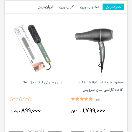
جدیدترین
محبوب‌ترین
گران‌ترین
ارزان‌ترین
سشوار حرفه ای LN1184 لنکا با
برس حرارتی لنکا مدل LF909
12ماه گارانتی سان سرویس
1 نفر
899,000
1,799,000
تومان
تومان
ناموجود
ناموجود