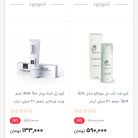
ناموجود
ناموجود
کرم ضد لک دل موناکو مدل Anti
كرم ژل لايه بردار 10% AHA تایم
Spot حجم 30 میلی لیتر
ویت ویتالیر حجم 30 میلی لیتر
159,000
700,000
17٪
16٪
133,000
590,000
تومان
تومان