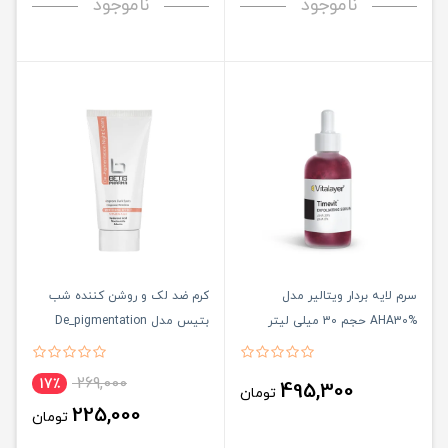
ناموجود
ناموجود
سرم لایه بردار ویتالیر مدل
کرم ضد لک و روشن کننده شب
AHA30% حجم 30 میلی لیتر
بتیس مدل De_pigmentation
حجم 45 میلی لیتر
269,000
17٪
495,300
تومان
225,000
تومان