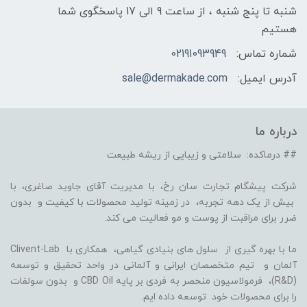
شنبه تا پنج شنبه ، از ساعت 9 الی 17 پاسخگوی شما
هستیم
شماره تماس:
02191093949
آدرس ایمیل:
sale@dermakade.com
درباره ما
## درماکده: سلامتی و زیبایی از ریشه طبیعت
شرکت پیشگام تجارت سان رخ، با مدیریت آقای جاوید صاغری، با
بیش از یک دهه تجربه، در زمینه تولید محصولات با کیفیت و بدون
ضرر برای مراقبت از پوست و مو فعالیت می کند.
ما با بهره گیری از سلول های بنیادی گیاهی، همکاری با Clivent-Lab
آلمان و تیم متخصصان ایرانی و آلمانی در واحد تحقیق و توسعه
(R&D)، فرمولاسیون منحصر به فردی بر پایه CBD Oil و بدون سولفات
را برای محصولات خود توسعه داده ایم.