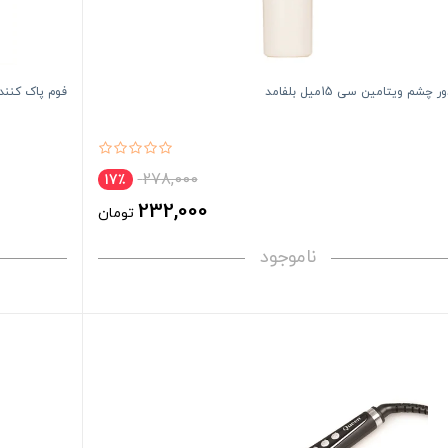
چشم ویتامین سی 15میل بلفامد
فوم پاک کننده 
278,000
17٪
232,000
تومان
ناموجود