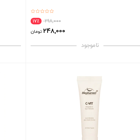
298,000
17٪
248,000
تومان
ناموجود