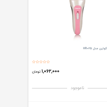
وئین مدل HR025
1,062,000
تومان
ناموجود