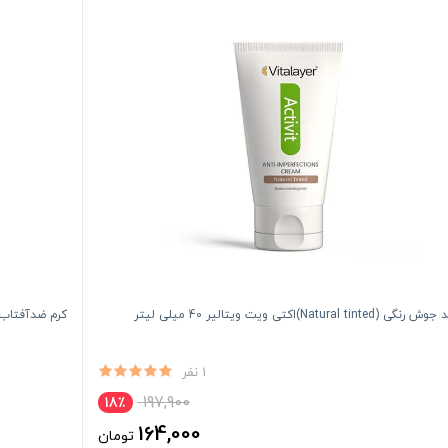
Natural tinte)اکتی ویت ویتالیر 40 میلی لیتر
کرم ضدآفتاب کارامل
1 نفر
197,900
18٪
164,000
تومان