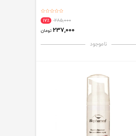
285,000
17٪
237,000
تومان
ناموجود