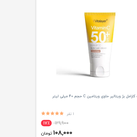
 بژ ویتالیر حاوی ویتامین C حجم 40 میلی لیتر
1 نفر
129,900
17٪
108,000
تومان