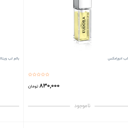
لب ادورامکس
بالم لب ویتالیر م
830,000
تومان
ناموجود