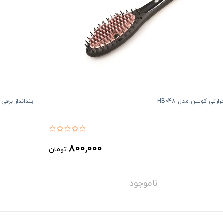
رتی کوئین مدل HB048
بندانداز برقی ک
800,000
تومان
ناموجود