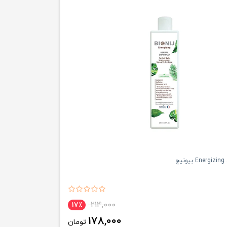
یج
214,000
17٪
178,000
تومان