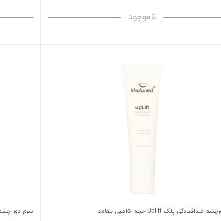
ناموجود
 ضدافتادگی پلک Uplift حجم 15میل بلفامد
سرم دور چشم هیال