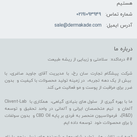
هستیم
شماره تماس:
02191093949
آدرس ایمیل:
sale@dermakade.com
درباره ما
## درماکده: سلامتی و زیبایی از ریشه طبیعت
شرکت پیشگام تجارت سان رخ، با مدیریت آقای جاوید صاغری، با
بیش از یک دهه تجربه، در زمینه تولید محصولات با کیفیت و بدون
ضرر برای مراقبت از پوست و مو فعالیت می کند.
ما با بهره گیری از سلول های بنیادی گیاهی، همکاری با Clivent-Lab
آلمان و تیم متخصصان ایرانی و آلمانی در واحد تحقیق و توسعه
(R&D)، فرمولاسیون منحصر به فردی بر پایه CBD Oil و بدون سولفات
را برای محصولات خود توسعه داده ایم.
ثمره این تلاش ها، تولید شامپوها و شوینده های نسل پنجم با نام