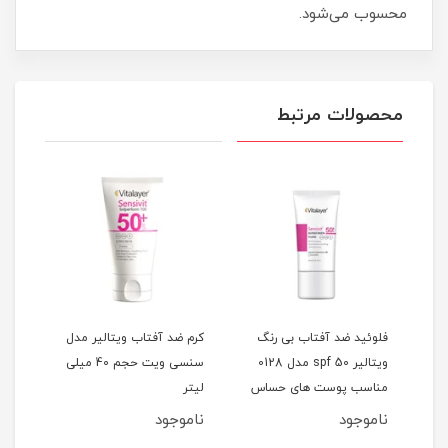
محسوب می‌شود.
محصولات مرتبط
رنگ
فلوئید ضد آفتاب بی رنگ
کرم ضد آفتاب ویتالیر مدل
کرم 
دل Activit
ویتالیر spf 50 مدل 0128
سنسى ویت حجم 40 میلی
ویت حجم 
ط
مناسب پوست های حساس
لیتر
حجم 50 میلی لیتر
ناموجود
ناموجود
نام