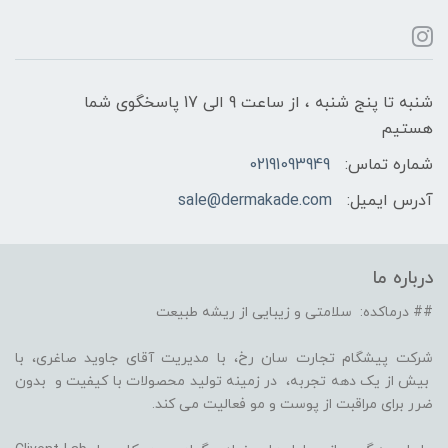
شنبه تا پنج شنبه ، از ساعت 9 الی 17 پاسخگوی شما
هستیم
شماره تماس:
02191093949
آدرس ایمیل:
sale@dermakade.com
درباره ما
## درماکده: سلامتی و زیبایی از ریشه طبیعت
شرکت پیشگام تجارت سان رخ، با مدیریت آقای جاوید صاغری، با
بیش از یک دهه تجربه، در زمینه تولید محصولات با کیفیت و بدون
ضرر برای مراقبت از پوست و مو فعالیت می کند.