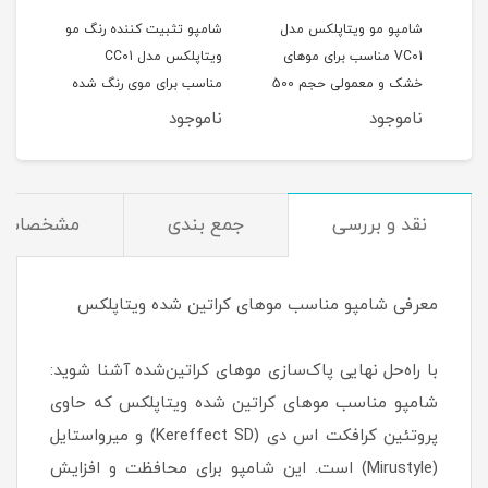
 مو
شامپو مو ویتاپلکس مدل
شامپو تثبیت کننده رنگ مو
شامپ
VC01 مناسب برای موهای
ویتاپلکس مدل CC01
استا
ده
خشک و معمولی حجم 500
مناسب برای موی رنگ شده
حجم 300 میلی
میلی لیتر
حجم 500 میلی لیتر
ناموجود
ناموجود
نام
نقد و بررسی
جمع بندی
مشخصات
معرفی شامپو مناسب موهای کراتین شده ویتاپلکس
با راه‌حل نهایی پاک‌سازی موهای کراتین‌شده آشنا شوید:
شامپو مناسب موهای کراتین شده ویتاپلکس که حاوی
پروتئین کرافکت اس دی (Kereffect SD) و میرواستایل
(Mirustyle) است. این شامپو برای محافظت و افزایش