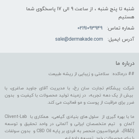
شنبه تا پنج شنبه ، از ساعت 9 الی 17 پاسخگوی شما
هستیم
شماره تماس:
02191093949
آدرس ایمیل:
sale@dermakade.com
درباره ما
## درماکده: سلامتی و زیبایی از ریشه طبیعت
شرکت پیشگام تجارت سان رخ، با مدیریت آقای جاوید صاغری، با
بیش از یک دهه تجربه، در زمینه تولید محصولات با کیفیت و بدون
ضرر برای مراقبت از پوست و مو فعالیت می کند.
ما با بهره گیری از سلول های بنیادی گیاهی، همکاری با Clivent-Lab
آلمان و تیم متخصصان ایرانی و آلمانی در واحد تحقیق و توسعه
(R&D)، فرمولاسیون منحصر به فردی بر پایه CBD Oil و بدون سولفات
را برای محصولات خود توسعه داده ایم.