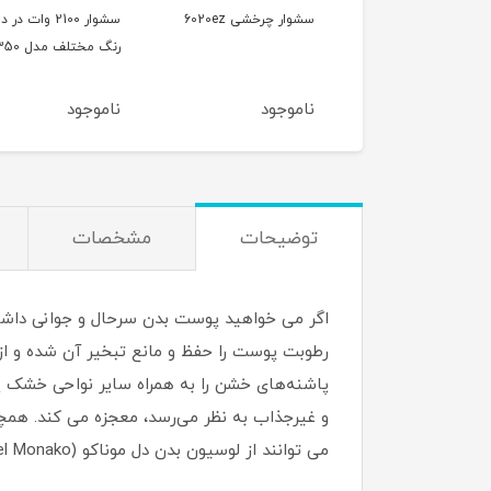
سشوار کلاهی 1000 وات
سشوار چرخشی 6020ez
سشوار 2100 وات در د
وص سالن مدل 7740
رنگ مختلف مدل 7350
وجود
ناموجود
ناموجود
توضیحات
مشخصات
و غیرجذاب به نظر می‌رسد، معجزه می کند. همچ
می توانند از لوسیون بدن دل موناکو (Del Monako) به طور منظم، شاید حتی روزانه استفاده کنند.