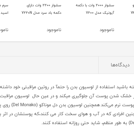
و
سشوار 2000 وات با دکمه
سشوار 2200 وات دارای
سرم د
آیونیک مدل 7200
دکمه باد سرد مدل 7220N
اسید 15میل بلفامد
ناموجود
ناموجود
ناموج
دیدگاه‌ها
پاشنه‌های خشن را به
نین افرادی که در آب و هوای سخت کار می کنند،که پوستشان در اثر ب