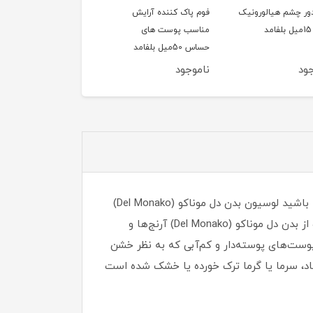
ور چشم هیالورونیک
فوم پاک کننده آرایش
سشوار 1200وات تاشو
مناسب پوست های
کوئین مدل HD320
حساس 50میل بلفامد
ود
ناموجود
ناموجود
اگر می خواهید پوست بدن سرحال و جوانی داشته باشید استفاده از لوسیون بدن را حتمآ در روتین مراقبتی خود داشته باشید لوسیون بدن دل موناکو (Del Monako)
رطوبت پوست را حفظ و مانع تبخیر آن شده و از خشک شدن پوست آن جلوگیری میکند و در عین حال لوسیون مراقبت از بدن دل موناکو (Del Monako) آرنج‌ها و
 همراه سایر نواحی خشک پوست نرم می‌کند.همچنین لوسیون بدن دل موناکو (Del Monako) روی پوست‌های پوسته‌دار و کم‌آبی که به نظر خشن
اد، سرما یا گرما ترک خورده یا خشک شده است