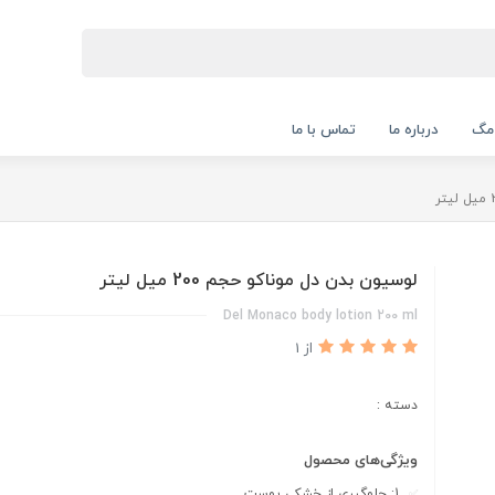
 مگ
درباره ما
تماس با ما
لوسیون بدن دل موناکو حجم 200 میل لیتر
Del Monaco body lotion 200 ml
از 1
دسته :
ویژگی‌های محصول
1: جلوگیری از خشکی پوست