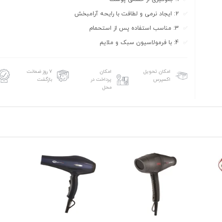
2: ایجاد نرمی و لطافت با رایحه آرامبخش
3: مناسب استفاده پس از استحمام
4: با فرمولاسیون سبک و ملایم
امکان تحویل
امکان
۷ روز ضمانت
اکسپرس
پرداخت در
بازگشت
محل