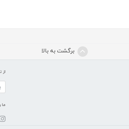
برگشت به بالا
از 
ما ر