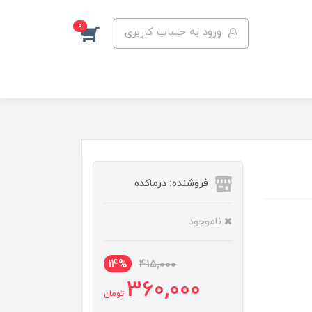
0
ورود به حساب کاربری
فروشنده: درماکده
ناموجود
14%
415,000
360,000
تومان