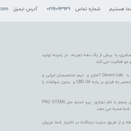
شماره تماس:
02191093949
آدرس ایمیل:
.com
اغری، با بیش از یک دهه تجربه، در زمینه تولید
 مو فعالیت می کند.
ما با بهره گیری از سلول های بنیادی گیاهی، همکاری با Clivent-Lab آلمان و تیم متخصصان ایرانی و
آلمانی در واحد تحقیق و توسعه (R&D)، فرمولاسیون منحصر به فردی بر پایه CBD Oil و بدون سولفات را
ثمره این تلاش ها، تولید شامپوها و شوینده های نسل پنجم با نام تجاری پرو استم سل (PRO STEM
 شما هدیه می دهد.
ه و از طریق سایت درماکده در اختیار شما عزیران