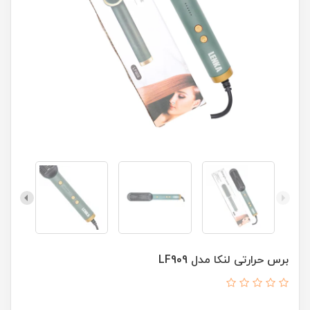
برس حرارتی لنکا مدل LF909