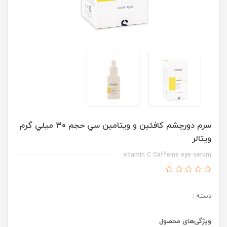
سرم دورچشم کافئین و ويتامين سي حجم 30 ميلي گرم
ويتالر
vitamin C Caffeine eye serum
دسته :
ویژگی‌های محصول