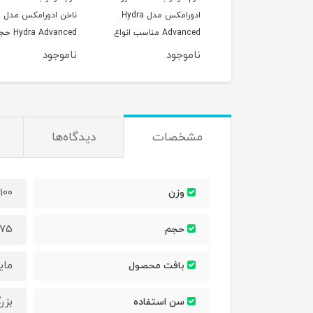
ویتالیر، مدل Moist 24،
ادورامکس مدل Hydra
ناخن ادورامکس مدل
سب پوست‌های چرب و
Advanced مناسب انواع
ydra Advanced
حجم 40 میلی‌لیتر
پوست حجم 75 میلی لیتر
75 میلی لیتر
وجود
ناموجود
ناموجود
مشخصات
دیدگاه‌ها
100 گرم
وزن
75 میلی لیتر
حجم
مای
بافت محصول
بزر
سن استفاده