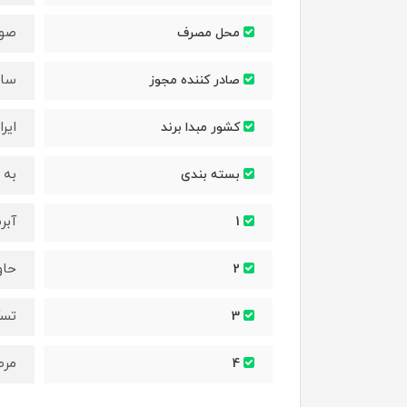
صو
محل مصرف
ساز
صادر کننده مجوز
ایرا
کشور مبدا برند
به ر
بسته بندی
آبر
1
حاو
2
تسک
3
مرط
4