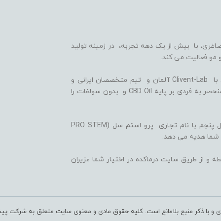
اغری، با بیش از یک دهه تجربه، در زمینه تولید
 مو فعالیت می کند.
ما با بهره گیری از سلول های بنیادی گیاهی، همکاری با Clivent-Lab آلمان و تیم متخصصان ایرانی و
آلمانی در واحد تحقیق و توسعه (R&D)، فرمولاسیون منحصر به فردی بر پایه CBD Oil و بدون سولفات را
ثمره این تلاش ها، تولید شامپوها و شوینده های نسل پنجم با نام تجاری پرو استم سل (PRO STEM
 شما هدیه می دهد.
ه و از طریق سایت درماکده در اختیار شما عزیران
ری و با ذکر منبع بلامانع است. کلیه حقوق مادی و معنوی سایت متعلق به شرکت پی