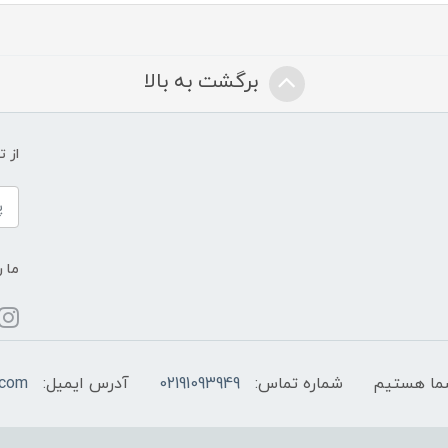
برگشت به بالا
از 
ما ر
شماره تماس:
02191093949
آدرس ایمیل:
.com