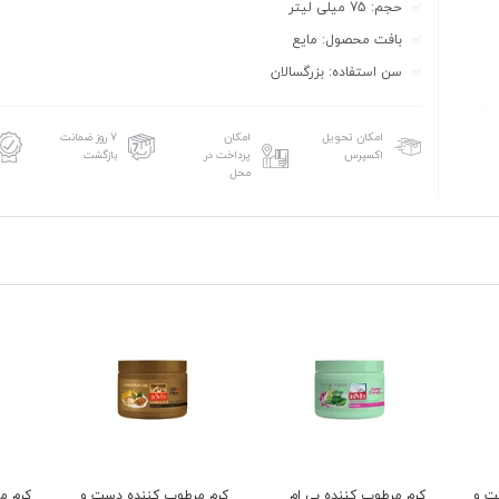
حجم: 75 میلی لیتر
بافت محصول: مایع
سن استفاده: بزرگسالان
امکان تحویل
امکان
۷ روز ضمانت
اکسپرس
پرداخت در
بازگشت
محل
ت و
کرم مرطوب کننده بی ام
کرم مرطوب کننده دست و
کرم م