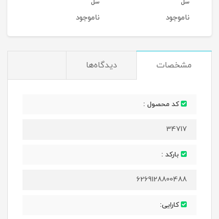
سل
سل
شکلا
ناموجود
ناموجود
نام
مشخصات
دیدگاه‌ها
کد محصول :
34717
بارکد :
6269128800488
کارایی: