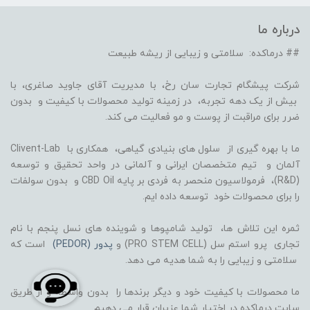
درباره ما
## درماکده: سلامتی و زیبایی از ریشه طبیعت
شرکت پیشگام تجارت سان رخ، با مدیریت آقای جاوید صاغری، با
بیش از یک دهه تجربه، در زمینه تولید محصولات با کیفیت و بدون
ضرر برای مراقبت از پوست و مو فعالیت می کند.
ما با بهره گیری از سلول های بنیادی گیاهی، همکاری با Clivent-Lab
آلمان و تیم متخصصان ایرانی و آلمانی در واحد تحقیق و توسعه
(R&D)، فرمولاسیون منحصر به فردی بر پایه CBD Oil و بدون سولفات
را برای محصولات خود توسعه داده ایم.
ثمره این تلاش ها، تولید شامپوها و شوینده های نسل پنجم با نام
تجاری پرو استم سل (PRO STEM CELL) و
پدور (PEDOR)
است که
سلامتی و زیبایی را به شما هدیه می دهد.
ما محصولات با کیفیت خود و دیگر برندها را بدون واسطه و از طریق
سایت درماکده در اختیار شما عزیران قرار می دهیم.