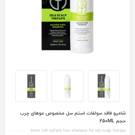
شامپو فاقد سولفات استم سل مخصوص موهای چرب
حجم 250ML
Stem Cell sulfate free shampoo for oily scalp therapy