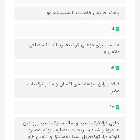
باعث افزایش خاصیت الاستیسته مو
11
مناسب برای موهای کراتینه، ریباندینگ، صافی
دائمی و...
12
فاقد پارابن،سولفات،دی اکسان و سایر ترکیبات
مضر
13
حاوی آزالائیک اسید و سالیسیلیک اسید،پروتئین
هیدرولیز شده سبزیجات ،عصاره بابونه ،عصاره
آلوئه ورا، توکوفریل استات(مشتق ویتامین E)و