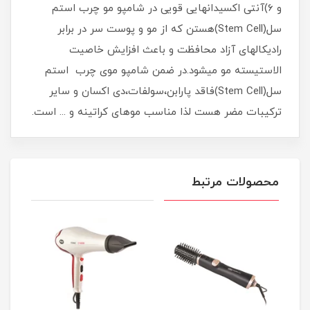
و 6)آنتی اکسیدانهایی قویی در شامپو مو چرب استم
سل(Stem Cell)هستن که از مو و پوست سر در برابر
رادیکالهای آزاد محافظت و باعث افزایش خاصیت
الاستیسته مو میشود.در ضمن شامپو موی چرب استم
سل(Stem Cell)فاقد پارابن،سولفات،دی اکسان و سایر
ترکیبات مضر هست لذا مناسب موهای کراتینه و ... است.
محصولات مرتبط