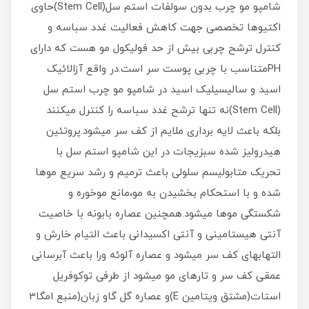
شامپو مو چرب بدون سولفات استم سل(Stem Cell)حاوی
اکتیوها تخصصی جهت کاهش فعالیت غدد سباسه و
کنترل ترشح چربی بیش از حد فولیکول مو هست که دارای
PHمتناسب با چربی پوست سر است.در واقع آزالائیک
اسید و سالیسیلیک اسید در شامپو مو چرب استم سل
(Stem Cell)نه تنها ترشح غدد سباسه را کنترل میکنند
بلکه باعث لایه برداری ملایم از کف سر میشود.پروتئین
هیدرولیز شده سبزیجات در این شامپو استم سل با
تحریک متابولیسم سلولی باعث ترمیم و رشد سریع موها
شده و با استحکام بخشیدن به مو،مانع موخوره و
شکستگی موها میشود.همچنین عصاره بابونه با خاصیت
آنتی هیستامینی و آنتی اکسیدانی باعث التیام خارش و
التهابهای کف سر میشود و عصاره آلوئه ورا باعث آبرسانی
عمقی کف سر و تارهای مو میشود از طرفی توکوفریل
استات(مشتق ویتامین E)و عصاره گل گاو زبان(منبع امگا3