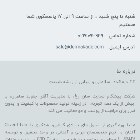
شنبه تا پنج شنبه ، از ساعت 9 الی 17 پاسخگوی شما
هستیم
شماره تماس:
02191093949
آدرس ایمیل:
sale@dermakade.com
درباره ما
## درماکده: سلامتی و زیبایی از ریشه طبیعت
شرکت پیشگام تجارت سان رخ، با مدیریت آقای جاوید صاغری، با
بیش از یک دهه تجربه، در زمینه تولید محصولات با کیفیت و بدون
ضرر برای مراقبت از پوست و مو فعالیت می کند.
ما با بهره گیری از سلول های بنیادی گیاهی، همکاری با Clivent-Lab
آلمان و تیم متخصصان ایرانی و آلمانی در واحد تحقیق و توسعه
(R&D)، فرمولاسیون منحصر به فردی بر پایه CBD Oil و بدون سولفات