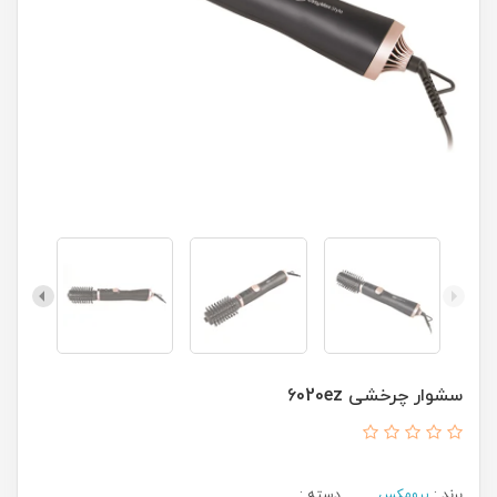
سشوار چرخشی 6020ez
برند :
پرومکس
دسته :