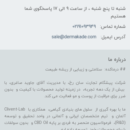
شنبه تا پنج شنبه ، از ساعت 9 الی 17 پاسخگوی شما
هستیم
شماره تماس:
02191093949
آدرس ایمیل:
sale@dermakade.com
درباره ما
## درماکده: سلامتی و زیبایی از ریشه طبیعت
شرکت پیشگام تجارت سان رخ، با مدیریت آقای جاوید صاغری، با
بیش از یک دهه تجربه، در زمینه تولید محصولات با کیفیت و بدون
ضرر برای مراقبت از پوست و مو فعالیت می کند.
ما با بهره گیری از سلول های بنیادی گیاهی، همکاری با Clivent-Lab
آلمان و تیم متخصصان ایرانی و آلمانی در واحد تحقیق و توسعه
(R&D)، فرمولاسیون منحصر به فردی بر پایه CBD Oil و بدون سولفات
را برای محصولات خود توسعه داده ایم.