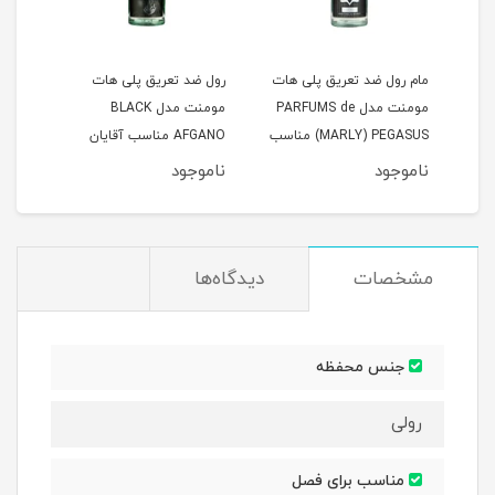
مام رول ضد تعریق پلی هات
رول ضد تعریق پلی هات
رول 
az
مومنت مدل PARFUMS de
مومنت مدل BLACK
MARLY) PEGASUS) مناسب
AFGANO مناسب آقایان
آقایان حجم 50 میلی لیتر
حجم 50 میلی لیتر
حجم 50 میلی 
ناموجود
ناموجود
نام
مشخصات
دیدگاه‌ها
جنس محفظه
رولی
مناسب برای فصل